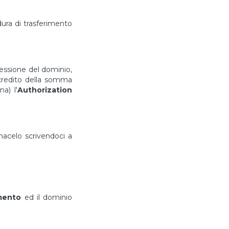
ura di trasferimento
cessione del dominio,
ccredito della somma
a) l'
Authorization
rmacelo scrivendoci a
imento
ed il dominio