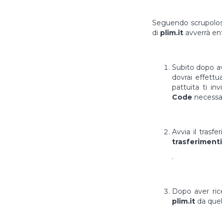
Seguendo scrupolosa
di
plim.it
avverrà en
Subito dopo av
dovrai effett
pattuita ti in
Code
necessar
Avvia il trasf
trasferimenti
.
Dopo aver ri
plim.it
da quel