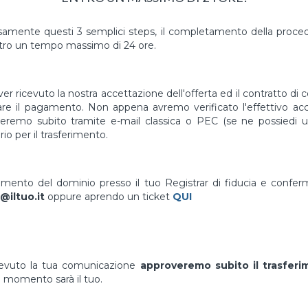
mente questi 3 semplici steps, il completamento della proced
tro un tempo massimo di 24 ore.
er ricevuto la nostra accettazione dell'offerta ed il contratto di 
uare il pagamento. Non appena avremo verificato l'effettivo a
vieremo subito tramite e-mail classica o PEC (se ne possiedi un
io per il trasferimento.
erimento del dominio presso il tuo Registrar di fiducia e confe
@iltuo.it
oppure aprendo un ticket
QUI
cevuto la tua comunicazione
approveremo subito il trasfer
 momento sarà il tuo.